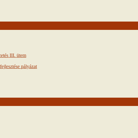
tés III. ütem
ejlesztése pályázat