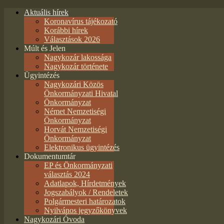
Aktuális hírek
Koronavírus tájékozató
Korábbi hírek
Választások 2026
Múlt és Jelen
Nagykozár lakossága
Nagykozár története
Ügyintézés
Nagykozári Közös
Önkormányzati Hivatal
Önkormányzat
Német Nemzetiségi
Önkormányzat
Horvát Nemzetiségi
Önkormányzat
Elektronikus ügyintézés
Dokumentumtár
EP és Önkormányzati
választás 2024
Adatlapok, Hírdetmények
Jogszabályok / Rendeletek
Polgármesteri határozatok
Nyilvános jegyzőkönyvek
Nagykozári Óvoda