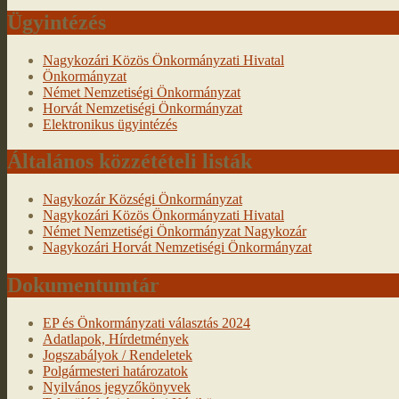
Ügyintézés
Nagykozári Közös Önkormányzati Hivatal
Önkormányzat
Német Nemzetiségi Önkormányzat
Horvát Nemzetiségi Önkormányzat
Elektronikus ügyintézés
Általános közzétételi listák
Nagykozár Községi Önkormányzat
Nagykozári Közös Önkormányzati Hivatal
Német Nemzetiségi Önkormányzat Nagykozár
Nagykozári Horvát Nemzetiségi Önkormányzat
Dokumentumtár
EP és Önkormányzati választás 2024
Adatlapok, Hírdetmények
Jogszabályok / Rendeletek
Polgármesteri határozatok
Nyilvános jegyzőkönyvek