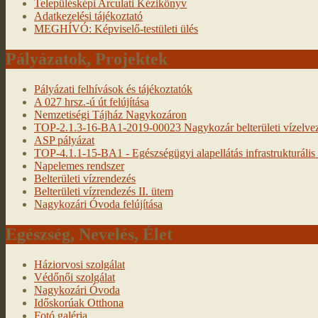
Településképi Arculati Kézikönyv
Adatkezelési tájékoztató
MEGHÍVÓ: Képviselő-testületi ülés
Pályázatok, Projektek
Pályázati felhívások és tájékoztatók
A 027 hrsz.-ú út felújítása
Nemzetiségi Tájház Nagykozáron
TOP-2.1.3-16-BA1-2019-00023 Nagykozár belterületi vízelveze
ASP pályázat
TOP-4.1.1-15-BA1 - Egészségügyi alapellátás infrastrukturális f
Napelemes rendszer
Belterületi vízrendezés
Belterületi vízrendezés II. ütem
Nagykozári Óvoda felújítása
Egészség, Nevelés, Élet
Háziorvosi szolgálat
Védőnői szolgálat
Nagykozári Óvoda
Időskorúak Otthona
Fotó galéria