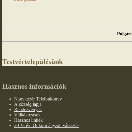
Polgárm
Testvértelepülésünk
Hasznos információk
Nagykozár Telefonkönyv
A község lapja
Rendezvények
Vállalkozások
Hasznos linkek
2019. évi Önkormányzati választás