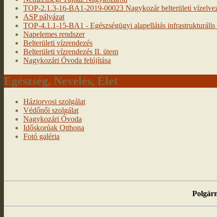
TOP-2.1.3-16-BA1-2019-00023 Nagykozár belterületi vízelveze
ASP pályázat
TOP-4.1.1-15-BA1 - Egészségügyi alapellátás infrastrukturális f
Napelemes rendszer
Belterületi vízrendezés
Belterületi vízrendezés II. ütem
Nagykozári Óvoda felújítása
Egészség, Nevelés, Élet
Háziorvosi szolgálat
Védőnői szolgálat
Nagykozári Óvoda
Időskorúak Otthona
Fotó galéria
Polgárm