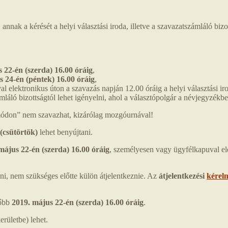
nak a kérését a helyi választási iroda, illetve a szavazatszámláló bizott
 22-én (szerda) 16.00 óráig
,
s 24-én (péntek) 16.00 óráig
,
l elektronikus úton a szavazás napján 12.00 óráig a helyi választási iro
mláló bizottságtól lehet igényelni, ahol a választópolgár a névjegyzékbe
ódon” nem szavazhat, kizárólag mozgóurnával!
 (csütörtök)
lehet benyújtani.
május 22-én (szerda) 16.00 óráig
, személyesen vagy ügyfélkapuval e
lni, nem szükséges előtte külön átjelentkeznie. Az
átjelentkezési
kérel
sőbb
2019. május 22-én (szerda) 16.00 óráig
.
erületbe) lehet.