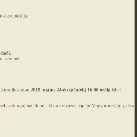
ság elutasítja.
dától,
n szerepel.
lektronikus úton
2019. május 24-én (péntek) 16.00 óráig
lehet
met
azok nyújthatják be, akik a szavazás napján Magyarországon, de a