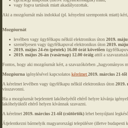
vagy fogva tartásuk miatt akadályozottak.
Aki a mozgóurnát más indokkal (pl. kényelmi szempontok miatt) kéri, an
Mozgóurnát
levélben vagy ügyfélkapu nélkül elektronikus úton
2019. május
személyesen vagy ügyfélkapuval elektronikus úton
2019. máju
2019. május 24-én (péntek) 16.00 órát követően
ügyfélkapuva
2019. május 26-án (vasárnap) 12.00 óráig
attól a szavazatszá
Fontos, hogy aki mozgóurnát kért, a szavazókörben „hagyományos m
Mozgóurna
igénylésével kapcsolatos
kérelmet
2019. március 21-től
A kérelmet levélben vagy ügyfélkapu nélkül elektronikus úton
2019. 
visszavonni.
Ha a mozgóurnát bejelentett lakóhelyétől eltérő helyre kívánja igénye
lakóhelyüktől eltérő helyen kívánnak szavazni.
A kérelmet
2019. március 21-től (csütörtök)
lehet benyújtani legké
Átjelentkezni bármelyik magyarországi településre (illetve budapesti k