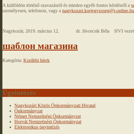
A külföldön történő szavazásról és minden egyéb fontos kérdésről a
w
személyesen, telefonon, vagy a
nagykozari.korjegyzoseg@t-online.h
Nagykozár, 2019. március 12. dr. Jávorcsik Béla HVI veze
шаблон магазина
Kategória:
Korábbi hírek
Ügyintézés
Nagykozári Közös Önkormányzati Hivatal
Önkormányzat
Német Nemzetiségi Önkormányzat
Horvát Nemzetiségi Önkormányzat
Elektronikus ügyintézés