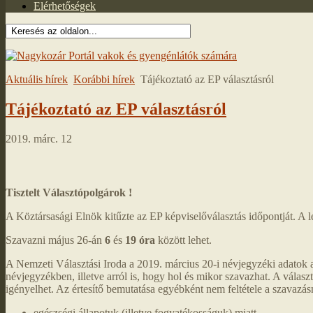
Elérhetőségek
Aktuális hírek
Korábbi hírek
Tájékoztató az EP választásról
Tájékoztató az EP választásról
2019. márc. 12
Tisztelt Választópolgárok !
A Köztársasági Elnök kitűzte az EP képviselőválasztás időpontját. A 
Szavazni május 26-án
6
és
19 óra
között lehet.
A Nemzeti Választási Iroda a 2019. március 20-i névjegyzéki adatok
névjegyzékben, illetve arról is, hogy hol és mikor szavazhat. A vála
igényelhet. Az értesítő bemutatása egyébként nem feltétele a szavaz
egészségi állapotuk (illetve fogyatékosságuk) miatt,