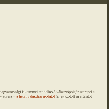
a
 magyarországi lakcímmel rendelkező választópolgár szerepel a
y elvész –
a helyi választási irodától
(a jegyzőtől) új értesítőt