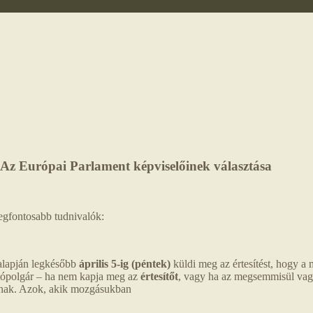
Az Európai Parlament képviselőinek választás
legfontosabb tudnivalók:
 alapján legkésőbb
április 5-ig (péntek)
küldi meg az értesítést, hogy a
sztópolgár – ha nem kapja meg az
értesítőt
, vagy ha az megsemmisül vag
ásnak. Azok, akik mozgásukban