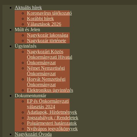
Aktuális hírek
Koronavírus tájékozató
Korábbi hírek
Választások 2026
Múlt és Jelen
Nagykozár lakossága
Nagykozár története
Ügyintézés
Nagykozári Közös
Önkormányzati Hivatal
Önkormányzat
Német Nemzetiségi
Önkormányzat
Horvát Nemzetiségi
Önkormányzat
Elektronikus ügyintézés
Dokumentumtár
EP és Önkormányzati
választás 2024
Adatlapok, Hírdetmények
Jogszabályok / Rendeletek
Polgármesteri határozatok
Nyilvános jegyzőkönyvek
Nagykozári Óvoda