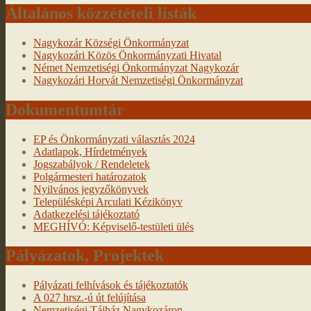
Általános közzétételi listák
Nagykozár Községi Önkormányzat
Nagykozári Közös Önkormányzati Hivatal
Német Nemzetiségi Önkormányzat Nagykozár
Nagykozári Horvát Nemzetiségi Önkormányzat
Dokumentumtár
EP és Önkormányzati választás 2024
Adatlapok, Hírdetmények
Jogszabályok / Rendeletek
Polgármesteri határozatok
Nyilvános jegyzőkönyvek
Településképi Arculati Kézikönyv
Adatkezelési tájékoztató
MEGHÍVÓ: Képviselő-testületi ülés
Pályázatok, Projektek
Pályázati felhívások és tájékoztatók
A 027 hrsz.-ú út felújítása
Nemzetiségi Tájház Nagykozáron