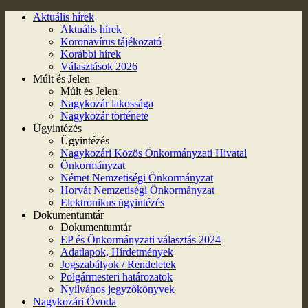
Aktuális hírek
Aktuális hírek
Koronavírus tájékozató
Korábbi hírek
Választások 2026
Múlt és Jelen
Múlt és Jelen
Nagykozár lakossága
Nagykozár története
Ügyintézés
Ügyintézés
Nagykozári Közös Önkormányzati Hivatal
Önkormányzat
Német Nemzetiségi Önkormányzat
Horvát Nemzetiségi Önkormányzat
Elektronikus ügyintézés
Dokumentumtár
Dokumentumtár
EP és Önkormányzati választás 2024
Adatlapok, Hírdetmények
Jogszabályok / Rendeletek
Polgármesteri határozatok
Nyilvános jegyzőkönyvek
Nagykozári Óvoda