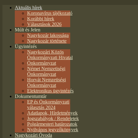
Aktuális hírek
Koronavírus tájékozató
Korábbi hírek
Választások 2026
Múlt és Jelen
Nagykozár lakossága
Nagykozár története
Ügyintézés
Nagykozári Közös
Önkormányzati Hivatal
Önkormányzat
Német Nemzetiségi
Önkormányzat
Horvát Nemzetiségi
Önkormányzat
Elektronikus ügyintézés
Dokumentumtár
EP és Önkormányzati
választás 2024
Adatlapok, Hírdetmények
Jogszabályok / Rendeletek
Polgármesteri határozatok
Nyilvános jegyzőkönyvek
Nagykozári Óvoda