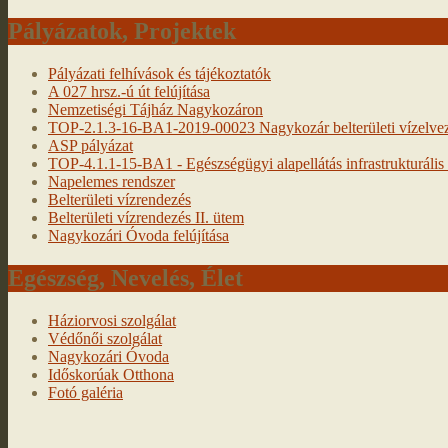
Pályázatok, Projektek
Pályázati felhívások és tájékoztatók
A 027 hrsz.-ú út felújítása
Nemzetiségi Tájház Nagykozáron
TOP-2.1.3-16-BA1-2019-00023 Nagykozár belterületi vízelveze
ASP pályázat
TOP-4.1.1-15-BA1 - Egészségügyi alapellátás infrastrukturális f
Napelemes rendszer
Belterületi vízrendezés
Belterületi vízrendezés II. ütem
Nagykozári Óvoda felújítása
Egészség, Nevelés, Élet
Háziorvosi szolgálat
Védőnői szolgálat
Nagykozári Óvoda
Időskorúak Otthona
Fotó galéria