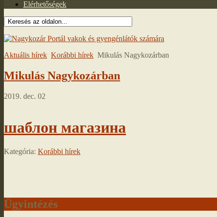
Elérhetőségek
Aktuális hírek
Korábbi hírek
Mikulás Nagykozárban
Mikulás Nagykozárban
2019. dec. 02
шаблон магазина
Kategória:
Korábbi hírek
Ügyintézés