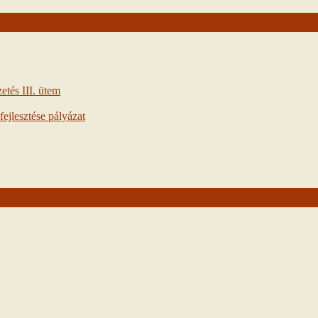
tés III. ütem
ejlesztése pályázat