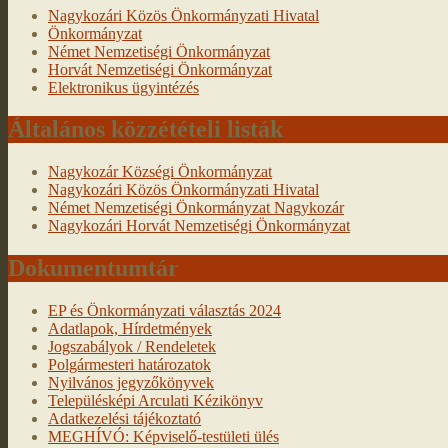
Nagykozári Közös Önkormányzati Hivatal
Önkormányzat
Német Nemzetiségi Önkormányzat
Horvát Nemzetiségi Önkormányzat
Elektronikus ügyintézés
Általános közzétételi listák
Nagykozár Községi Önkormányzat
Nagykozári Közös Önkormányzati Hivatal
Német Nemzetiségi Önkormányzat Nagykozár
Nagykozári Horvát Nemzetiségi Önkormányzat
Dokumentumtár
EP és Önkormányzati választás 2024
Adatlapok, Hírdetmények
Jogszabályok / Rendeletek
Polgármesteri határozatok
Nyilvános jegyzőkönyvek
Településképi Arculati Kézikönyv
Adatkezelési tájékoztató
MEGHÍVÓ: Képviselő-testületi ülés