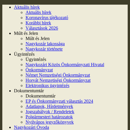
Aktuális hírek
Aktuális hírek
Koronavírus tájékozató
Korábbi hírek
Választások 2026
Múlt és Jelen
Múlt és Jelen
Nagykozár lakossága
Nagykozár története
Ügyintézés
Ügyintézés
Nagykozári Közös Önkormányzati Hivatal
Önkormányzat
Német Nemzetiségi Önkormányzat
Horvát Nemzetiségi Önkormányzat
Elektronikus ügyintézés
Dokumentumtár
Dokumentumtár
EP és Önkormányzati választás 2024
Adatlapok, Hírdetmények
Jogszabályok / Rendeletek
Polgármesteri határozatok
Nyilvános jegyzőkönyvek
Nagykozári Óvoda