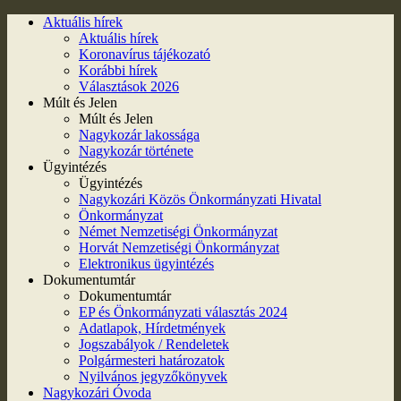
Aktuális hírek
Aktuális hírek
Koronavírus tájékozató
Korábbi hírek
Választások 2026
Múlt és Jelen
Múlt és Jelen
Nagykozár lakossága
Nagykozár története
Ügyintézés
Ügyintézés
Nagykozári Közös Önkormányzati Hivatal
Önkormányzat
Német Nemzetiségi Önkormányzat
Horvát Nemzetiségi Önkormányzat
Elektronikus ügyintézés
Dokumentumtár
Dokumentumtár
EP és Önkormányzati választás 2024
Adatlapok, Hírdetmények
Jogszabályok / Rendeletek
Polgármesteri határozatok
Nyilvános jegyzőkönyvek
Nagykozári Óvoda