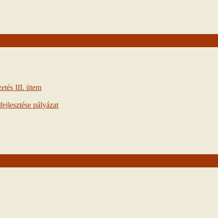
tés III. ütem
ejlesztése pályázat