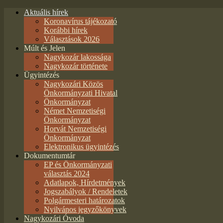
Aktuális hírek
Koronavírus tájékozató
Korábbi hírek
Választások 2026
Múlt és Jelen
Nagykozár lakossága
Nagykozár története
Ügyintézés
Nagykozári Közös
Önkormányzati Hivatal
Önkormányzat
Német Nemzetiségi
Önkormányzat
Horvát Nemzetiségi
Önkormányzat
Elektronikus ügyintézés
Dokumentumtár
EP és Önkormányzati
választás 2024
Adatlapok, Hírdetmények
Jogszabályok / Rendeletek
Polgármesteri határozatok
Nyilvános jegyzőkönyvek
Nagykozári Óvoda