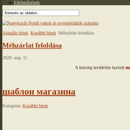
Elérhetőségek
Aktuális hírek
Korábbi hírek
Méhzárlat feloldása
Méhzárlat feloldása
2020. aug. 11
A község területén tartott
mé
шаблон магазина
Kategória:
Korábbi hírek