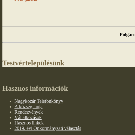
Polgárm
Testvértelepülésünk
Hasznos információk
Nagykozár Telefonkönyv
A község lapja
Rendezvények
Vállalkozások
Hasznos linkek
2019. évi Önkormányzati választás