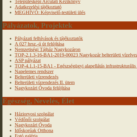
Településképi Arculati Kézikönyv
Adatkezelési tájékoztató
MEGHÍVÓ: Képviselő-testületi ülés
Pályázatok, Projektek
Pályázati felhívások és tájékoztatók
A 027 hrsz.-ú út felújítása
Nemzetiségi Tájház Nagykozáron
TOP-2.1.3-16-BA1-2019-00023 Nagykozár belterületi vízelveze
ASP pályázat
TOP-4.1.1-15-BA1 - Egészségügyi alapellátás infrastrukturális f
Napelemes rendszer
Belterületi vízrendezés
Belterületi vízrendezés II. ütem
Nagykozári Óvoda felújítása
Egészség, Nevelés, Élet
Háziorvosi szolgálat
Védőnői szolgálat
Nagykozári Óvoda
Időskorúak Otthona
Fotó galéria