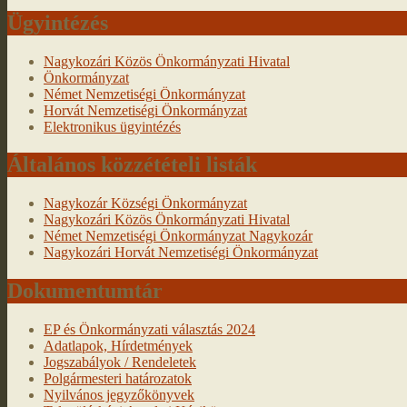
Ügyintézés
Nagykozári Közös Önkormányzati Hivatal
Önkormányzat
Német Nemzetiségi Önkormányzat
Horvát Nemzetiségi Önkormányzat
Elektronikus ügyintézés
Általános közzétételi listák
Nagykozár Községi Önkormányzat
Nagykozári Közös Önkormányzati Hivatal
Német Nemzetiségi Önkormányzat Nagykozár
Nagykozári Horvát Nemzetiségi Önkormányzat
Dokumentumtár
EP és Önkormányzati választás 2024
Adatlapok, Hírdetmények
Jogszabályok / Rendeletek
Polgármesteri határozatok
Nyilvános jegyzőkönyvek