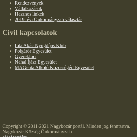
Rendezvények
Vállalkozások
Hasznos linkek
2019. évi Önkormányzati választás
Civil kapcsolatok
Lila Akác Nyugdíjas Klub
Polgárőr Egyesület
Gyerekfoci
Nahal Íjász Egyesület
MAGenta Alkotó Közösségért Egyesület
Copyright © 2011-2021 Nagykozár portál. Minden jog fenntartva.
Nagykozár Község Önkormányzata