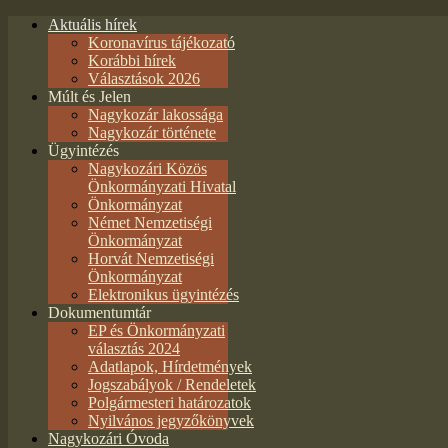
Aktuális hírek
Koronavírus tájékozató
Korábbi hírek
Választások 2026
Múlt és Jelen
Nagykozár lakossága
Nagykozár története
Ügyintézés
Nagykozári Közös
Önkormányzati Hivatal
Önkormányzat
Német Nemzetiségi
Önkormányzat
Horvát Nemzetiségi
Önkormányzat
Elektronikus ügyintézés
Dokumentumtár
EP és Önkormányzati
választás 2024
Adatlapok, Hírdetmények
Jogszabályok / Rendeletek
Polgármesteri határozatok
Nyilvános jegyzőkönyvek
Nagykozári Óvoda