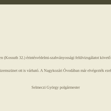
(Kossuth 32.) érintésvédelmi-szabványossági felülvizsgálatot követő 
 üzemszünet ott is várható. A Nagykozári Óvodában már elvégezték ezek
Selmeczi György polgármester