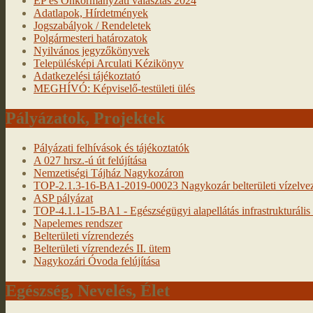
EP és Önkormányzati választás 2024
Adatlapok, Hírdetmények
Jogszabályok / Rendeletek
Polgármesteri határozatok
Nyilvános jegyzőkönyvek
Településképi Arculati Kézikönyv
Adatkezelési tájékoztató
MEGHÍVÓ: Képviselő-testületi ülés
Pályázatok, Projektek
Pályázati felhívások és tájékoztatók
A 027 hrsz.-ú út felújítása
Nemzetiségi Tájház Nagykozáron
TOP-2.1.3-16-BA1-2019-00023 Nagykozár belterületi vízelveze
ASP pályázat
TOP-4.1.1-15-BA1 - Egészségügyi alapellátás infrastrukturális f
Napelemes rendszer
Belterületi vízrendezés
Belterületi vízrendezés II. ütem
Nagykozári Óvoda felújítása
Egészség, Nevelés, Élet