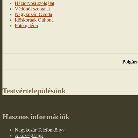
Háziorvosi szolgálat
Védőnői szolgálat
Nagykozári Óvoda
Időskorúak Otthona
Fotó galéria
Polgárm
Testvértelepülésünk
Hasznos információk
Nagykozár Telefonkönyv
A község lapja