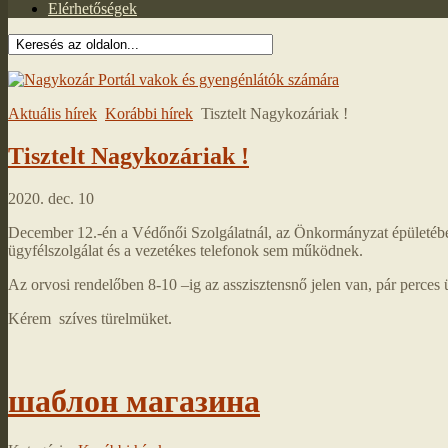
Elérhetőségek
Aktuális hírek
Korábbi hírek
Tisztelt Nagykozáriak !
Tisztelt Nagykozáriak !
2020. dec. 10
December 12.-én a Védőnői Szolgálatnál, az Önkormányzat épületében 
ügyfélszolgálat és a vezetékes telefonok sem működnek.
Az orvosi rendelőben 8-10 –ig az asszisztensnő jelen van, pár perces
Kérem szíves türelmüket.
шаблон магазина