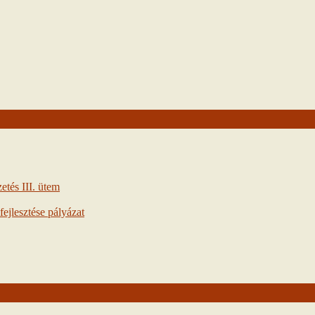
tés III. ütem
ejlesztése pályázat