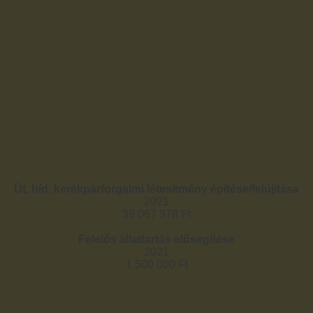
Út, híd, kerékpárforgalmi létesítmény építése/felújítása
2021
39 067 978 Ft
Felelős állattartás elősegítése
2021
1 500 000 Ft