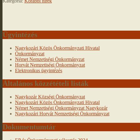
Kategória:
Korábbi hírek
Ügyintézés
Nagykozári Közös Önkormányzati Hivatal
Önkormányzat
Német Nemzetiségi Önkormányzat
Horvát Nemzetiségi Önkormányzat
Elektronikus ügyintézés
Általános közzétételi listák
Nagykozár Községi Önkormányzat
Nagykozári Közös Önkormányzati Hivatal
Német Nemzetiségi Önkormányzat Nagykozár
Nagykozári Horvát Nemzetiségi Önkormányzat
Dokumentumtár