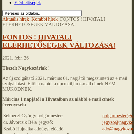
Elérhetőségek
Aktuális hírek
Korábbi hírek
FONTOS ! HIVATALI
ELÉRHETŐSÉGEK VÁLTOZÁSA!
FONTOS ! HIVATALI
ELÉRHETŐSÉGEK VÁLTOZÁSA!
2021. febr. 26
Tisztelt Nagykozáriak !
Az új szolgáltató 2021. március 01. napjától megszünteti az e-mail
szolgáltatást. Ettől a naptól a upcmail,hu e-mail címek NEM
MŰKÖDNEK.
Március 1 napjától a Hivatalban az alábbi e-mail címek
érvényesek:
Selmeczi György polgármester:
polgarmester@n
dr. Jávorcsik Béla jegyző:
jegyzo@nagykoz
Szabó Hajnalka adóügyi előadó:
ado@nagykozar