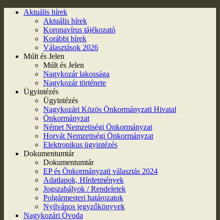
Aktuális hírek
Aktuális hírek
Koronavírus tájékozató
Korábbi hírek
Választások 2026
Múlt és Jelen
Múlt és Jelen
Nagykozár lakossága
Nagykozár története
Ügyintézés
Ügyintézés
Nagykozári Közös Önkormányzati Hivatal
Önkormányzat
Német Nemzetiségi Önkormányzat
Horvát Nemzetiségi Önkormányzat
Elektronikus ügyintézés
Dokumentumtár
Dokumentumtár
EP és Önkormányzati választás 2024
Adatlapok, Hírdetmények
Jogszabályok / Rendeletek
Polgármesteri határozatok
Nyilvános jegyzőkönyvek
Nagykozári Óvoda