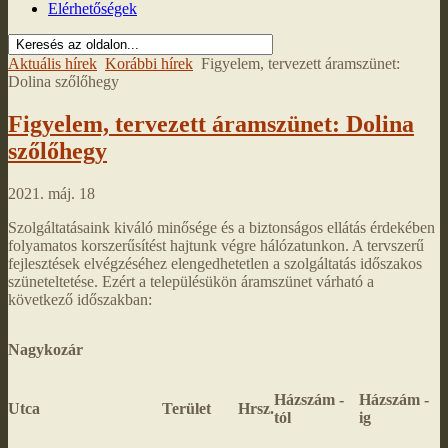
Elérhetőségek
Aktuális hírek
Korábbi hírek
Figyelem, tervezett áramszünet:
Dolina szőlőhegy
Figyelem, tervezett áramszünet: Dolina
szőlőhegy
2021. máj. 18
Szolgáltatásaink kiváló minősége és a biztonságos ellátás érdekében
folyamatos korszerűsítést hajtunk végre hálózatunkon. A tervszerű
fejlesztések elvégzéséhez elengedhetetlen a szolgáltatás időszakos
szüneteltetése. Ezért a településükön áramszünet várható a
következő időszakban:
Nagykozár
Házszám -
Házszám -
Utca
Terület
Hrsz.
tól
ig