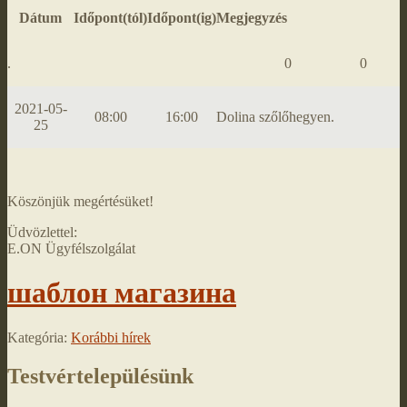
Dátum
Időpont(tól)
Időpont(ig)
Megjegyzés
.
0
0
2021-05-
08:00
16:00
Dolina szőlőhegyen.
25
Köszönjük megértésüket!
Üdvözlettel:
E.ON Ügyfélszolgálat
шаблон магазина
Kategória:
Korábbi hírek
Testvértelepülésünk