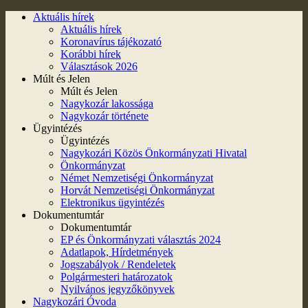
Aktuális hírek
Aktuális hírek
Koronavírus tájékozató
Korábbi hírek
Választások 2026
Múlt és Jelen
Múlt és Jelen
Nagykozár lakossága
Nagykozár története
Ügyintézés
Ügyintézés
Nagykozári Közös Önkormányzati Hivatal
Önkormányzat
Német Nemzetiségi Önkormányzat
Horvát Nemzetiségi Önkormányzat
Elektronikus ügyintézés
Dokumentumtár
Dokumentumtár
EP és Önkormányzati választás 2024
Adatlapok, Hírdetmények
Jogszabályok / Rendeletek
Polgármesteri határozatok
Nyilvános jegyzőkönyvek
Nagykozári Óvoda