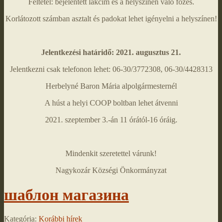
Feltétel: bejelentett lakcím és a helyszínen való főzés.
Korlátozott számban asztalt és padokat lehet igényelni a helyszínen!
Jelentkezési határidő: 2021. augusztus 21.
Jelentkezni csak telefonon lehet: 06-30/3772308, 06-30/4428313
Herbelyné Baron Mária alpolgármesternél
A húst a helyi COOP boltban lehet átvenni
2021. szeptember 3.-án 11 órától-16 óráig.
Mindenkit szeretettel várunk!
Nagykozár Községi Önkormányzat
шаблон магазина
Kategória:
Korábbi hírek