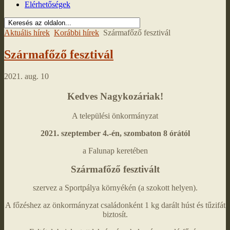
Elérhetőségek
Aktuális hírek
Korábbi hírek
Szármafőző fesztivál
Szármafőző fesztivál
2021. aug. 10
Kedves Nagykozáriak!
A települési önkormányzat
2021. szeptember 4.-én, szombaton 8 órától
a Falunap keretében
Szármafőző fesztivált
szervez a Sportpálya környékén (a szokott helyen).
A főzéshez az önkormányzat családonként 1 kg darált húst és tűzifát
biztosít.