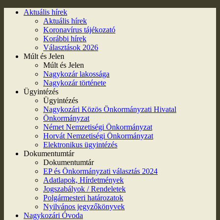
Aktuális hírek
Aktuális hírek
Koronavírus tájékozató
Korábbi hírek
Választások 2026
Múlt és Jelen
Múlt és Jelen
Nagykozár lakossága
Nagykozár története
Ügyintézés
Ügyintézés
Nagykozári Közös Önkormányzati Hivatal
Önkormányzat
Német Nemzetiségi Önkormányzat
Horvát Nemzetiségi Önkormányzat
Elektronikus ügyintézés
Dokumentumtár
Dokumentumtár
EP és Önkormányzati választás 2024
Adatlapok, Hírdetmények
Jogszabályok / Rendeletek
Polgármesteri határozatok
Nyilvános jegyzőkönyvek
Nagykozári Óvoda