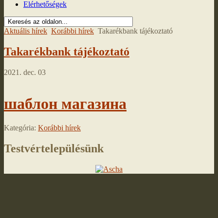
Elérhetőségek
Aktuális hírek
Korábbi hírek
Takarékbank tájékoztató
Takarékbank tájékoztató
2021. dec. 03
шаблон магазина
Kategória:
Korábbi hírek
Testvértelepülésünk