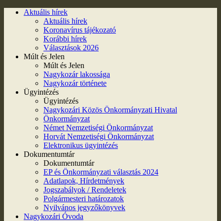
Aktuális hírek
Aktuális hírek
Koronavírus tájékozató
Korábbi hírek
Választások 2026
Múlt és Jelen
Múlt és Jelen
Nagykozár lakossága
Nagykozár története
Ügyintézés
Ügyintézés
Nagykozári Közös Önkormányzati Hivatal
Önkormányzat
Német Nemzetiségi Önkormányzat
Horvát Nemzetiségi Önkormányzat
Elektronikus ügyintézés
Dokumentumtár
Dokumentumtár
EP és Önkormányzati választás 2024
Adatlapok, Hírdetmények
Jogszabályok / Rendeletek
Polgármesteri határozatok
Nyilvános jegyzőkönyvek
Nagykozári Óvoda