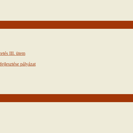
tés III. ütem
ejlesztése pályázat