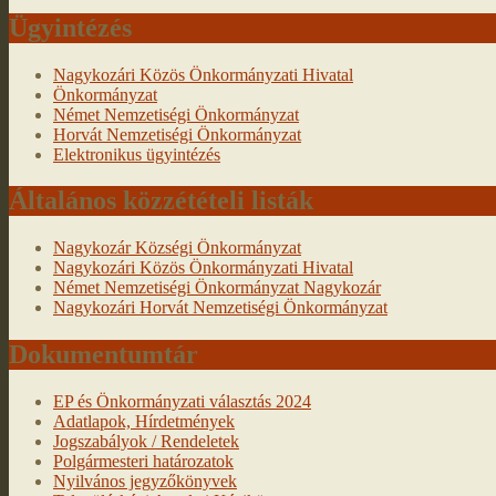
Ügyintézés
Nagykozári Közös Önkormányzati Hivatal
Önkormányzat
Német Nemzetiségi Önkormányzat
Horvát Nemzetiségi Önkormányzat
Elektronikus ügyintézés
Általános közzétételi listák
Nagykozár Községi Önkormányzat
Nagykozári Közös Önkormányzati Hivatal
Német Nemzetiségi Önkormányzat Nagykozár
Nagykozári Horvát Nemzetiségi Önkormányzat
Dokumentumtár
EP és Önkormányzati választás 2024
Adatlapok, Hírdetmények
Jogszabályok / Rendeletek
Polgármesteri határozatok
Nyilvános jegyzőkönyvek