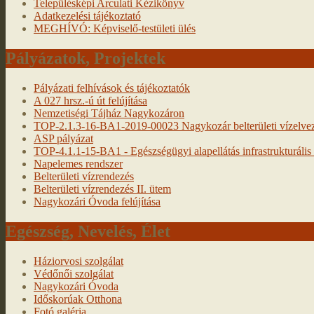
Településképi Arculati Kézikönyv
Adatkezelési tájékoztató
MEGHÍVÓ: Képviselő-testületi ülés
Pályázatok, Projektek
Pályázati felhívások és tájékoztatók
A 027 hrsz.-ú út felújítása
Nemzetiségi Tájház Nagykozáron
TOP-2.1.3-16-BA1-2019-00023 Nagykozár belterületi vízelveze
ASP pályázat
TOP-4.1.1-15-BA1 - Egészségügyi alapellátás infrastrukturális f
Napelemes rendszer
Belterületi vízrendezés
Belterületi vízrendezés II. ütem
Nagykozári Óvoda felújítása
Egészség, Nevelés, Élet
Háziorvosi szolgálat
Védőnői szolgálat
Nagykozári Óvoda
Időskorúak Otthona
Fotó galéria