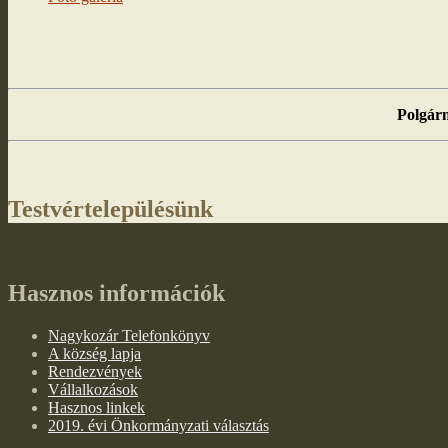
Polgárm
Testvértelepülésünk
Hasznos információk
Nagykozár Telefonkönyv
A község lapja
Rendezvények
Vállalkozások
Hasznos linkek
2019. évi Önkormányzati választás