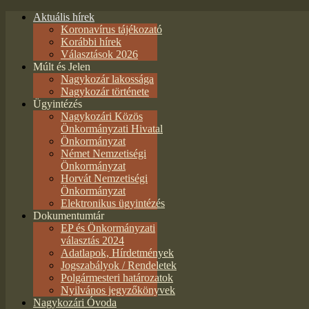
Aktuális hírek
Koronavírus tájékozató
Korábbi hírek
Választások 2026
Múlt és Jelen
Nagykozár lakossága
Nagykozár története
Ügyintézés
Nagykozári Közös
Önkormányzati Hivatal
Önkormányzat
Német Nemzetiségi
Önkormányzat
Horvát Nemzetiségi
Önkormányzat
Elektronikus ügyintézés
Dokumentumtár
EP és Önkormányzati
választás 2024
Adatlapok, Hírdetmények
Jogszabályok / Rendeletek
Polgármesteri határozatok
Nyilvános jegyzőkönyvek
Nagykozári Óvoda