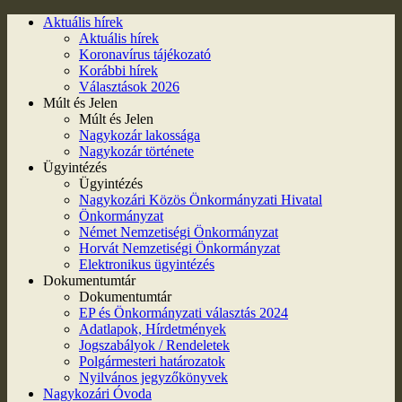
Aktuális hírek
Aktuális hírek
Koronavírus tájékozató
Korábbi hírek
Választások 2026
Múlt és Jelen
Múlt és Jelen
Nagykozár lakossága
Nagykozár története
Ügyintézés
Ügyintézés
Nagykozári Közös Önkormányzati Hivatal
Önkormányzat
Német Nemzetiségi Önkormányzat
Horvát Nemzetiségi Önkormányzat
Elektronikus ügyintézés
Dokumentumtár
Dokumentumtár
EP és Önkormányzati választás 2024
Adatlapok, Hírdetmények
Jogszabályok / Rendeletek
Polgármesteri határozatok
Nyilvános jegyzőkönyvek
Nagykozári Óvoda