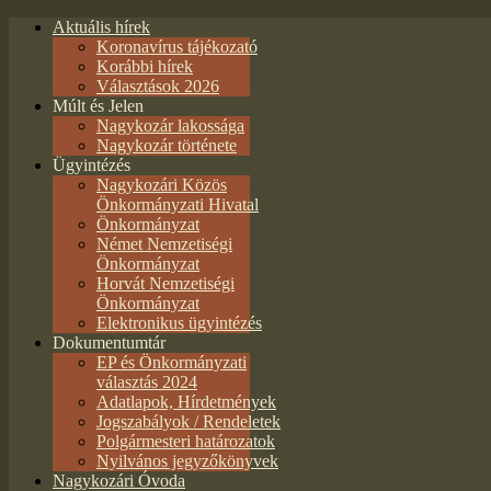
Aktuális hírek
Koronavírus tájékozató
Korábbi hírek
Választások 2026
Múlt és Jelen
Nagykozár lakossága
Nagykozár története
Ügyintézés
Nagykozári Közös
Önkormányzati Hivatal
Önkormányzat
Német Nemzetiségi
Önkormányzat
Horvát Nemzetiségi
Önkormányzat
Elektronikus ügyintézés
Dokumentumtár
EP és Önkormányzati
választás 2024
Adatlapok, Hírdetmények
Jogszabályok / Rendeletek
Polgármesteri határozatok
Nyilvános jegyzőkönyvek
Nagykozári Óvoda