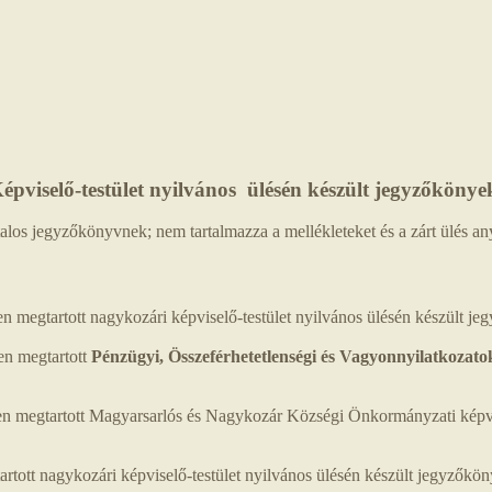
épviselő-testület nyilvános ülésén készült jegyzőkönye
los jegyzőkönyvnek; nem tartalmazza a mellékleteket és a zárt ülés a
megtartott nagykozári képviselő-testület nyilvános ülésén készült j
n megtartott
Pénzügyi, Összeférhetetlenségi és Vagyonnyilatkozatok
 megtartott Magyarsarlós és Nagykozár Községi Önkormányzati képvise
tott nagykozári képviselő-testület nyilvános ülésén készült jegyzőkö