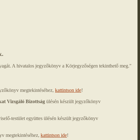
k.
nyagát. A hivatalos jegyzőkönyv a Körjegyzőségen tekinthető meg."
egyzőkönyv megtekintéséhez,
kattintson ide
!
at Vizsgáló Bizottság
ülésén készült jegyzőkönyv
lő-testület együttes ülésén készült jegyzőkönyv
nyv megtekintéséhez,
kattintson ide
!