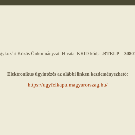
gykozári Közös Önkormányzati Hivatal KRID kódja :
BTELP 30805
Elektronikus ügyintézés az alábbi linken kezdeményezhető:
https://ugyfelkapu.magyarorszag.hu/