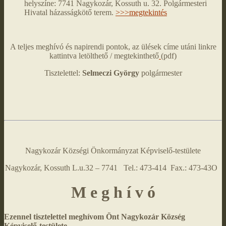
helyszíne: 7741 Nagykozár, Kossuth u. 32. Polgármesteri
Hivatal házasságkötő terem.
>>>megtekintés
A teljes meghívó és napirendi pontok, az ülések címe utáni linkre
kattintva letölthető / megtekinthető
(pdf)
Tisztelettel:
Selmeczi György
polgármester
Nagykozár Községi Önkormányzat Képviselő-testülete
Nagykozár, Kossuth L.u.32 – 7741 Tel.: 473-414 Fax.: 473-43O
M e g h í v ó
Ezennel tisztelettel meghívom Önt Nagykozár Község
Képviselő-testülete