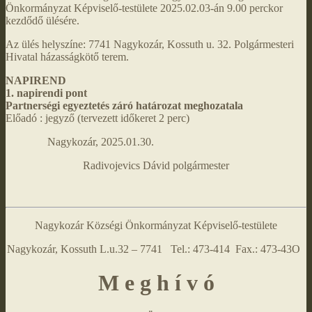
Önkormányzat Képviselő-testülete 2025.02.03-án 9.00 perckor
kezdődő ülésére.
Az ülés helyszíne: 7741 Nagykozár, Kossuth u. 32. Polgármesteri
Hivatal házasságkötő terem.
NAPIREND
1. napirendi pont
Partnerségi egyeztetés záró határozat meghozatala
Előadó : jegyző (tervezett időkeret 2 perc)
Nagykozár, 2025.01.30.
Radivojevics Dávid polgármester
Nagykozár Községi Önkormányzat Képviselő-testülete
Nagykozár, Kossuth L.u.32 – 7741 Tel.: 473-414 Fax.: 473-43O
M e g h í v ó