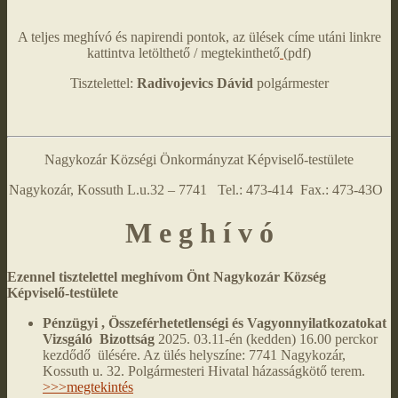
A teljes meghívó és napirendi pontok, az ülések címe utáni linkre
kattintva letölthető / megtekinthető
(pdf)
Tisztelettel:
Radivojevics Dávid
polgármester
Nagykozár Községi Önkormányzat Képviselő-testülete
Nagykozár, Kossuth L.u.32 – 7741 Tel.: 473-414 Fax.: 473-43O
M e g h í v ó
Ezennel tisztelettel meghívom Önt Nagykozár Község
Képviselő-testülete
Pénzügyi , Összeférhetetlenségi és Vagyonnyilatkozatokat
Vizsgáló Bizottság
2025. 03.11-én (kedden) 16.00 perckor
kezdődő ülésére. Az ülés helyszíne: 7741 Nagykozár,
Kossuth u. 32. Polgármesteri Hivatal házasságkötő terem.
>>>megtekintés