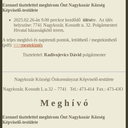
Ezennel tisztelettel meghívom Önt Nagykozár Község
Képviselő-testülete
2025.02.26-án 9.00 perckor kezdődő
ülésé
re. Az ülés
helyszíne: 7741 Nagykozár, Kossuth u. 32. Polgármesteri
Hivatal házasságkötő terem.
A teljes meghívó és napirendi pontok, letölthető / megtekinthető
(pdf):
>>>megtekintés
Tisztelettel:
Radivojevics Dávid
polgármester
Nagykozár Községi Önkormányzat Képviselő-testülete
Nagykozár, Kossuth L.u.32 – 7741 Tel.: 473-414 Fax.: 473-43O
M e g h í v ó
Ezennel tisztelettel meghívom Önt Nagykozár Község
Képviselő-testülete