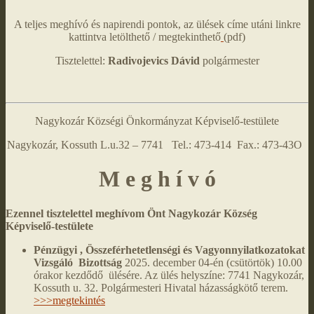
A teljes meghívó és napirendi pontok, az ülések címe utáni linkre
kattintva letölthető / megtekinthető
(pdf)
Tisztelettel:
Radivojevics Dávid
polgármester
Nagykozár Községi Önkormányzat Képviselő-testülete
Nagykozár, Kossuth L.u.32 – 7741 Tel.: 473-414 Fax.: 473-43O
M e g h í v ó
Ezennel tisztelettel meghívom Önt Nagykozár Község
Képviselő-testülete
Pénzügyi , Összeférhetetlenségi és Vagyonnyilatkozatokat
Vizsgáló Bizottság
2025. december 04-én (csütörtök) 10.00
órakor kezdődő ülésére. Az ülés helyszíne: 7741 Nagykozár,
Kossuth u. 32. Polgármesteri Hivatal házasságkötő terem.
>>>megtekintés