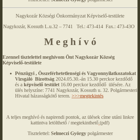
Nagykozár Községi Önkormányzat Képviselő-testülete
Nagykozár, Kossuth L.u.32 – 7741 Tel.: 473-414 Fax.: 473-43O
M e g h í v ó
Ezennel tisztelettel meghívom Önt Nagykozár Község
Képviselő-testülete
Pénzügyi , Összeférhetetlenségi és Vagyonnyilatkozatokat
Vizsgáló Bizottság
2024.05.30.-án 15.30 perckor kezdődő
és a
képviselő testület
16.00 perckor kezdődő ülésére. Az
ülés helyszíne: 7741 Nagykozár, Kossuth u. 32. Polgármesteri
Hivatal házasságkötő terem.
>>>megtekintés
A teljes meghívó és napirendi pontok, az ülések címe utáni linkre
kattintva letölthető / megtekinthető
(pdf)
Tisztelettel:
Selmeczi György
polgármester