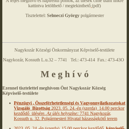
A teljes meghívó és napirendi pontok, az ülések címe utáni linkre
kattintva letölthető / megtekinthető
(pdf)
Tisztelettel:
Selmeczi György
polgármester
Nagykozár Községi Önkormányzat Képviselő-testülete
Nagykozár, Kossuth L.u.32 – 7741 Tel.: 473-414 Fax.: 473-43O
M e g h í v ó
Ezennel tisztelettel meghívom Önt Nagykozár Község
Képviselő-testülete
Pénzügyi , Összeférhetetlenségi és Vagyonnyilatkozatokat
Vizsgáló Bizottság
2023. 05. 24.-én (szerda) 14.00 perckor
kezdődő ülésére.
Az ülés helyszíne:
7741 Nagykozár,
Kossuth u. 32. Polgármesteri Hivatal házasságkötő terem
2023. 05. 24.-én (szerda) 15.00 perckor kezdődő
képviselő-