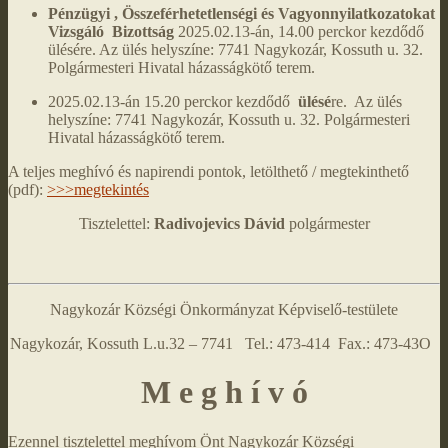
Pénzügyi , Összeférhetetlenségi és Vagyonnyilatkozatokat
Vizsgáló Bizottság
2025.02.13-án, 14.00 perckor kezdődő
ülésére. Az ülés helyszíne: 7741 Nagykozár, Kossuth u. 32.
Polgármesteri Hivatal házasságkötő terem.
2025.02.13-án 15.20 perckor kezdődő
ülésé
re. Az ülés
helyszíne: 7741 Nagykozár, Kossuth u. 32. Polgármesteri
Hivatal házasságkötő terem.
A teljes meghívó és napirendi pontok, letölthető / megtekinthető
(pdf):
>>>megtekintés
Tisztelettel:
Radivojevics Dávid
polgármester
Nagykozár Községi Önkormányzat Képviselő-testülete
Nagykozár, Kossuth L.u.32 – 7741 Tel.: 473-414 Fax.: 473-43O
M e g h í v ó
Ezennel tisztelettel meghívom Önt Nagykozár Községi