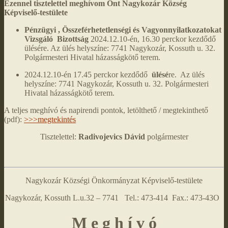
Ezennel tisztelettel meghívom Önt Nagykozár Község
Képviselő-testülete
Pénzügyi , Összeférhetetlenségi és Vagyonnyilatkozatokat
Vizsgáló Bizottság
2024.12.10-én, 16.30 perckor kezdődő
ülésére. Az ülés helyszíne: 7741 Nagykozár, Kossuth u. 32.
Polgármesteri Hivatal házasságkötő terem.
2024.12.10-én 17.45 perckor kezdődő
ülésé
re. Az ülés
helyszíne: 7741 Nagykozár, Kossuth u. 32. Polgármesteri
Hivatal házasságkötő terem.
A teljes meghívó és napirendi pontok, letölthető / megtekinthető
(pdf):
>>>megtekintés
Tisztelettel:
Radivojevics Dávid
polgármester
Nagykozár Községi Önkormányzat Képviselő-testülete
Nagykozár, Kossuth L.u.32 – 7741 Tel.: 473-414 Fax.: 473-43O
M e g h í v ó