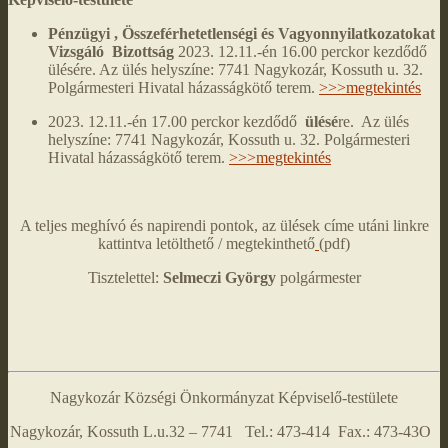
Pénzügyi , Összeférhetetlenségi és Vagyonnyilatkozatokat
Vizsgáló Bizottság
2023. 12.11.-én 16.00 perckor kezdődő
ülésére. Az ülés helyszíne: 7741 Nagykozár, Kossuth u. 32.
Polgármesteri Hivatal házasságkötő terem.
>>>megtekintés
2023. 12.11.-én 17.00 perckor kezdődő
ülésé
re. Az ülés
helyszíne: 7741 Nagykozár, Kossuth u. 32. Polgármesteri
Hivatal házasságkötő terem.
>>>megtekintés
A teljes meghívó és napirendi pontok, az ülések címe utáni linkre
kattintva letölthető / megtekinthető
(pdf)
Tisztelettel:
Selmeczi György
polgármester
Nagykozár Községi Önkormányzat Képviselő-testülete
Nagykozár, Kossuth L.u.32 – 7741 Tel.: 473-414 Fax.: 473-43O