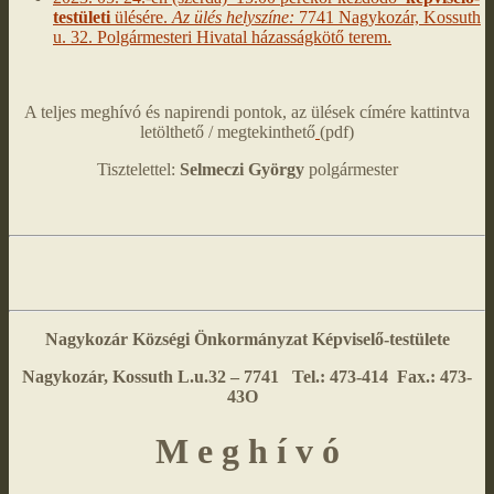
testületi
ülésére.
Az ülés helyszíne:
7741 Nagykozár, Kossuth
u. 32. Polgármesteri Hivatal házasságkötő terem.
A teljes meghívó és napirendi pontok, az ülések címére kattintva
letölthető / megtekinthető
(pdf)
Tisztelettel:
Selmeczi György
polgármester
Nagykozár Községi Önkormányzat
Képviselő-testülete
Nagykozár, Kossuth L.u.32 – 7741 Tel.: 473-414 Fax.: 473-
43O
M e g h í v ó