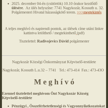
2025. december 04-én (csütörtök) 10.10 órakor kezdődő
ülésére
. Az ülés helyszíne: 7741 Nagykozár, Kossuth u. 32.
Polgármesteri Hivatal házasságkötő terem.
>>>megtekintés
A teljes meghívó és napirendi pontok, az ülések címe utáni linkre
kattintva letölthető / megtekinthető
(pdf)
Tisztelettel:
Radivojevics Dávid
polgármester
Nagykozár Községi Önkormányzat Képviselő-testülete
Nagykozár, Kossuth L.u.32 – 7741 Tel.: 473-414 Fax.: 473-43O
M e g h í v ó
Ezennel tisztelettel meghívom Önt Nagykozár Község
Képviselő-testülete
Pénzügyi , Összeférhetetlenségi és Vagyonnyilatkozatokat