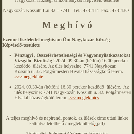
Nagykozár Községi Önkormányzat Képviselő-testülete
Nagykozár, Kossuth L.u.32 – 7741 Tel.: 473-414 Fax.: 473-43O
M e g h í v ó
Ezennel tisztelettel meghívom Önt Nagykozár Község
Képviselő-testülete
Pénzügyi , Összeférhetetlenségi és Vagyonnyilatkozatokat
Vizsgáló Bizottság
22024. 09.30-án (hétfőn) 16.00 perckor
kezdődő ülésére. Az ülés helyszíne: 7741 Nagykozár,
Kossuth u. 32. Polgármesteri Hivatal házasságkötő terem.
>>>megtekinté
2024. 09.30-án (hétfőn) 16.30 perckor kezdődő
ülésé
re. Az
ülés helyszíne: 7741 Nagykozár, Kossuth u. 32. Polgármesteri
Hivatal házasságkötő terem.
>>>megtekintés
A teljes meghívó és napirendi pontok, az ülések címe utáni linkre
kattintva letölthető / megtekinthető
(pdf)
Tisztelettel:
Selmeczi György
polgármester