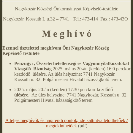
Nagykozár Községi Önkormányzat Képviselő-testülete
Nagykozár, Kossuth L.u.32 – 7741 Tel.: 473-414 Fax.: 473-43O
M e g h í v ó
Ezennel tisztelettel meghívom Önt Nagykozár Község
Képviselő-testülete
Pénzügyi , Összeférhetetlenségi és Vagyonnyilatkozatokat
Vizsgáló Bizottság
2025. május 20-án (kedden) 16:0 perckor
kezdődő ülésére. Az ülés helyszíne: 7741 Nagykozár,
Kossuth u. 32. Polgármesteri Hivatal házasságkötő terem.
2025. május 20-án (kedden) 17:30 perckorr kezdődő
ülésére
. Az ülés helyszíne: 7741 Nagykozár, Kossuth u. 32.
Polgármesteri Hivatal házasságkötő terem.
A teljes meghívók és napirendi pontok, ide kattintva letölthetőek /
megtekinthetőek
(pdf)