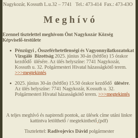
Nagykozár, Kossuth L.u.32 – 7741 Tel.: 473-414 Fax.: 473-43O
M e g h í v ó
Ezennel tisztelettel meghívom Önt Nagykozár Község
Képviselő-testülete
Pénzügyi , Összeférhetetlenségi és Vagyonnyilatkozatokat
Vizsgáló Bizottság
2025. június 30-án (hétfőn) 15 órakor
kezdődő ülésére. Az ülés helyszíne: 7741 Nagykozár,
Kossuth u. 32. Polgármesteri Hivatal házasságkötő terem.
>>>megtekintés
2025. június 30-án (hétfőn) 15.50 órakor kezdődő
ülésére
.
Az ülés helyszíne: 7741 Nagykozár, Kossuth u. 32.
Polgármesteri Hivatal házasságkötő terem.
>>>megtekintés
A teljes meghívó és napirendi pontok, az ülések címe utáni linkre
kattintva letölthető / megtekinthető
(pdf)
Tisztelettel:
Radivojevics Dávid
polgármester