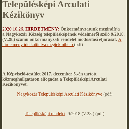
Településképi Arculati
Kézikönyv
2020.10.26.
HIRDETMÉNY:
Önkormányzatunk megindítja
a
Nagykozár Község településképének védelméről szóló
9/2018.
(V.28.) számú önkormányzati rendelet módosítási eljárását.
A
hirdetmény ide kattintva megtekinthető
(pdf)
A Képviselő-testület 2017. december 5.-én tartott
közmeghallgatáson elfogadta a Településképi Arculati
Kézikönyvet.
Nagykozár Településképi Arculati Kézikönyve
(pdf)
Településképi rendelet
9/2018.(V.28.) (pdf)