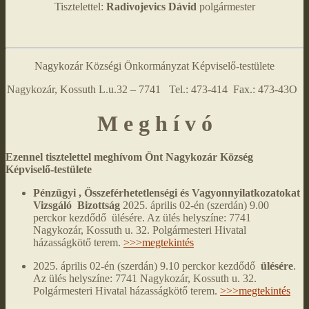
Tisztelettel:
Radivojevics Dávid
polgármester
Nagykozár Községi Önkormányzat Képviselő-testülete
Nagykozár, Kossuth L.u.32 – 7741 Tel.: 473-414 Fax.: 473-43O
M e g h í v ó
Ezennel tisztelettel meghívom Önt Nagykozár Község
Képviselő-testülete
Pénzügyi , Összeférhetetlenségi és Vagyonnyilatkozatokat
Vizsgáló Bizottság
2025. április 02-én (szerdán) 9.00
perckor kezdődő ülésére. Az ülés helyszíne: 7741
Nagykozár, Kossuth u. 32. Polgármesteri Hivatal
házasságkötő terem.
>>>megtekintés
2025. április 02-én (szerdán) 9.10 perckor kezdődő
ülésére
.
Az ülés helyszíne: 7741 Nagykozár, Kossuth u. 32.
Polgármesteri Hivatal házasságkötő terem.
>>>megtekintés