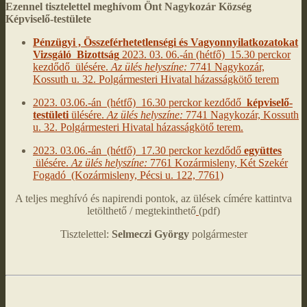
Ezennel tisztelettel meghívom Önt Nagykozár Község
Képviselő-testülete
Pénzügyi , Összeférhetetlenségi és Vagyonnyilatkozatokat
Vizsgáló Bizottság
2023. 03. 06.-án (hétfő) 15.30 perckor
kezdődő ülésére.
Az ülés helyszíne:
7741 Nagykozár,
Kossuth u. 32. Polgármesteri Hivatal házasságkötő terem
2023. 03.06.-án (hétfő) 16.30 perckor kezdődő
képviselő-
testületi
ülésére.
Az ülés helyszíne:
7741 Nagykozár, Kossuth
u. 32. Polgármesteri Hivatal házasságkötő terem.
2023. 03.06.-án (hétfő) 17.30 perckor kezdődő
együttes
ülésére.
Az ülés helyszíne:
7761 Kozármisleny, Két Szekér
Fogadó (Kozármisleny, Pécsi u. 122, 7761)
A teljes meghívó és napirendi pontok, az ülések címére kattintva
letölthető / megtekinthető
(pdf)
Tisztelettel:
Selmeczi György
polgármester