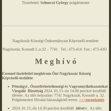
Tisztelettel:
Selmeczi György
polgármester
Nagykozár Községi Önkormányzat Képviselő-testülete
Nagykozár, Kossuth L.u.32 – 7741 Tel.: 473-414 Fax.: 473-43O
M e g h í v ó
Ezennel tisztelettel meghívom Önt Nagykozár Község
Képviselő-testülete
Pénzügyi , Összeférhetetlenségi és Vagyonnyilatkozatokat
Vizsgáló Bizottság
2024. 01.15.-én 14.00 perckor kezdődő
ülésére. Az ülés helyszíne: 7741 Nagykozár, Kossuth u. 32.
Polgármesteri Hivatal házasságkötő terem.
>>>megtekintés
2024. 01.15.-én 14.30 perckor kezdődő
ülésé
re. Az ülés