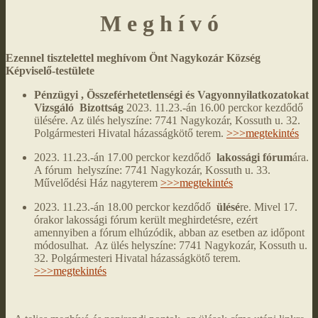
M e g h í v ó
Ezennel tisztelettel meghívom Önt Nagykozár Község
Képviselő-testülete
Pénzügyi , Összeférhetetlenségi és Vagyonnyilatkozatokat
Vizsgáló Bizottság
2023. 11.23.-án 16.00 perckor kezdődő
ülésére. Az ülés helyszíne: 7741 Nagykozár, Kossuth u. 32.
Polgármesteri Hivatal házasságkötő terem.
>>>megtekintés
2023. 11.23.-án 17.00 perckor kezdődő
lakossági fórum
ára.
A fórum helyszíne: 7741 Nagykozár, Kossuth u. 33.
Művelődési Ház nagyterem
>>>megtekintés
2023. 11.23.-án 18.00 perckor kezdődő
ülésé
re. Mivel 17.
órakor lakossági fórum került meghirdetésre, ezért
amennyiben a fórum elhúzódik, abban az esetben az időpont
módosulhat. Az ülés helyszíne: 7741 Nagykozár, Kossuth u.
32. Polgármesteri Hivatal házasságkötő terem.
>>>megtekintés