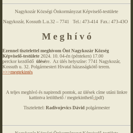
Nagykozár Községi Önkormányzat Képviselő-testülete
Nagykozár, Kossuth L.u.32 – 7741 Tel.: 473-414 Fax.: 473-43O
M e g h í v ó
Ezennel tisztelettel meghívom Önt Nagykozár Község
Képviselő-testülete
2024. 10. 04-én (pénteken) 17.00
perckor kezdődő
ülésé
re. Az ülés helyszíne: 7741 Nagykozár,
Kossuth u. 32. Polgármesteri Hivatal házasságkötő terem.
>>>megtekintés
A teljes meghívó és napirendi pontok, az ülések címe utáni linkre
kattintva letölthető / megtekinthető
(pdf)
Tisztelettel:
Radivojevics Dávid
polgármester