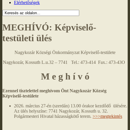
Elérhetőségek
MEGHÍVÓ: Képviselő-
testületi ülés
Nagykozár Községi Önkormányzat Képviselő-testülete
Nagykozár, Kossuth L.u.32 – 7741 Tel.: 473-414 Fax.: 473-43O
M e g h í v ó
Ezennel tisztelettel meghívom Önt Nagykozár Község
Képviselő-testülete
2026. március 27-én (szerdán) 13.00 órakor kezdődő ülésére.
Az ülés helyszíne: 7741 Nagykozár, Kossuth u. 32.
Polgármesteri Hivatal házasságkötő terem.
>>>megtekintés