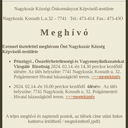
Nagykozár Községi Önkormányzat Képviselő-testülete
Nagykozár, Kossuth L.u.32 – 7741 Tel.: 473-414 Fax.: 473-43O
M e g h í v ó
Ezennel tisztelettel meghívom Önt Nagykozár Község
Képviselő-testülete
Pénzügyi , Összeférhetetlenségi és Vagyonnyilatkozatokat
Vizsgáló Bizottság
2024. 02.14.-én 14.30 perckor kezdődő
ülésére. Az ülés helyszíne: 7741 Nagykozár, Kossuth u. 32.
Polgármesteri Hivatal házasságkötő terem.
>>>megtekintés
2024. 02.14.-én 16.00 perckor kezdődő
ülésé
re. Az ülés
helyszíne: 7741 Nagykozár, Kossuth u. 32. Polgármesteri
Hivatal házasságkötő terem.
>>>megtekintés
A teljes meghívó és napirendi pontok, az ülések címe utáni linkre
kattintva letölthető / megtekinthető
(pdf)