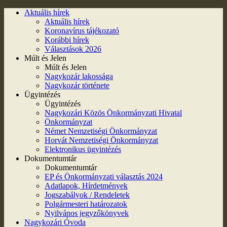
Aktuális hírek
Aktuális hírek
Koronavírus tájékozató
Korábbi hírek
Választások 2026
Múlt és Jelen
Múlt és Jelen
Nagykozár lakossága
Nagykozár története
Ügyintézés
Ügyintézés
Nagykozári Közös Önkormányzati Hivatal
Önkormányzat
Német Nemzetiségi Önkormányzat
Horvát Nemzetiségi Önkormányzat
Elektronikus ügyintézés
Dokumentumtár
Dokumentumtár
EP és Önkormányzati választás 2024
Adatlapok, Hírdetmények
Jogszabályok / Rendeletek
Polgármesteri határozatok
Nyilvános jegyzőkönyvek
Nagykozári Óvoda