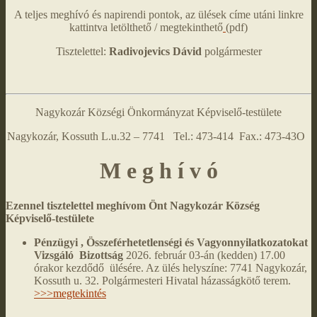
A teljes meghívó és napirendi pontok, az ülések címe utáni linkre
kattintva letölthető / megtekinthető
(pdf)
Tisztelettel:
Radivojevics Dávid
polgármester
Nagykozár Községi Önkormányzat Képviselő-testülete
Nagykozár, Kossuth L.u.32 – 7741 Tel.: 473-414 Fax.: 473-43O
M e g h í v ó
Ezennel tisztelettel meghívom Önt Nagykozár Község
Képviselő-testülete
Pénzügyi , Összeférhetetlenségi és Vagyonnyilatkozatokat
Vizsgáló Bizottság
2026. február 03-án (kedden) 17.00
órakor kezdődő ülésére. Az ülés helyszíne: 7741 Nagykozár,
Kossuth u. 32. Polgármesteri Hivatal házasságkötő terem.
>>>megtekintés