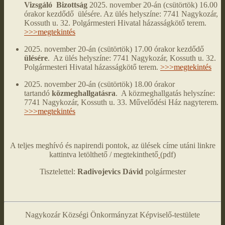
Vizsgáló Bizottság
2025. november 20-án (csütörtök) 16.00
órakor kezdődő ülésére. Az ülés helyszíne: 7741 Nagykozár,
Kossuth u. 32. Polgármesteri Hivatal házasságkötő terem.
>>>megtekintés
2025. november 20-án (csütörtök) 17.00 órakor kezdődő
ülésére
. Az ülés helyszíne: 7741 Nagykozár, Kossuth u. 32.
Polgármesteri Hivatal házasságkötő terem.
>>>megtekintés
2025. november 20-án (csütörtök) 18.00 órakor
tartandó
közmeghallgatásra
. A közmeghallgatás helyszíne:
7741 Nagykozár, Kossuth u. 33. Művelődési Ház nagyterem.
>>>megtekintés
A teljes meghívó és napirendi pontok, az ülések címe utáni linkre
kattintva letölthető / megtekinthető
(pdf)
Tisztelettel:
Radivojevics Dávid
polgármester
Nagykozár Községi Önkormányzat Képviselő-testülete