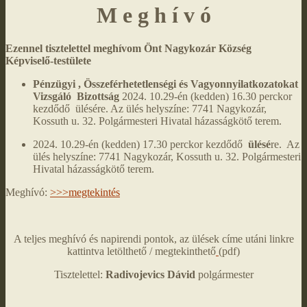
M e g h í v ó
Ezennel tisztelettel meghívom Önt Nagykozár Község
Képviselő-testülete
Pénzügyi , Összeférhetetlenségi és Vagyonnyilatkozatokat
Vizsgáló Bizottság
2024. 10.29-én (kedden) 16.30 perckor
kezdődő ülésére. Az ülés helyszíne: 7741 Nagykozár,
Kossuth u. 32. Polgármesteri Hivatal házasságkötő terem.
2024. 10.29-én (kedden) 17.30 perckor kezdődő
ülésé
re. Az
ülés helyszíne: 7741 Nagykozár, Kossuth u. 32. Polgármesteri
Hivatal házasságkötő terem.
Meghívó:
>>>megtekintés
A teljes meghívó és napirendi pontok, az ülések címe utáni linkre
kattintva letölthető / megtekinthető
(pdf)
Tisztelettel:
Radivojevics Dávid
polgármester