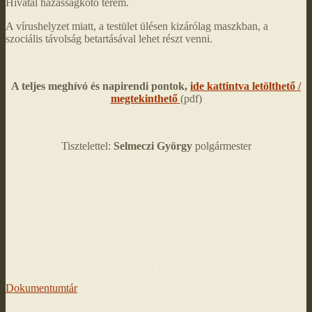
Hivatal házasságkötő terem.
A vírushelyzet miatt, a testület ülésen kizárólag maszkban, a
szociális távolság betartásával lehet részt venni.
A teljes meghívó és napirendi pontok,
ide kattintva letölthető /
megtekinthető
(pdf)
Tisztelettel:
Selmeczi György
polgármester
.
Dokumentumtár