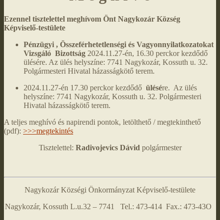
Ezennel tisztelettel meghívom Önt Nagykozár Község
Képviselő-testülete
Pénzügyi , Összeférhetetlenségi és Vagyonnyilatkozatokat
Vizsgáló Bizottság
2024.11.27-én, 16.30 perckor kezdődő
ülésére. Az ülés helyszíne: 7741 Nagykozár, Kossuth u. 32.
Polgármesteri Hivatal házasságkötő terem.
2024.11.27-én 17.30 perckor kezdődő
ülésé
re. Az ülés
helyszíne: 7741 Nagykozár, Kossuth u. 32. Polgármesteri
Hivatal házasságkötő terem.
A teljes meghívó és napirendi pontok, letölthető / megtekinthető
(pdf):
>>>megtekintés
Tisztelettel:
Radivojevics Dávid
polgármester
Nagykozár Községi Önkormányzat Képviselő-testülete
Nagykozár, Kossuth L.u.32 – 7741 Tel.: 473-414 Fax.: 473-43O