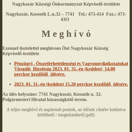
Nagykozár Községi Önkormányzat
Képviselő-testülete
Nagykozár, Kossuth L.u.32 – 7741 Tel.: 473-414 Fax.: 473-
43O
M e g h í v ó
Ezennel tisztelettel meghívom Önt Nagykozár Község
Képviselő-testülete
Pénzügyi , Összeférhetetlenségi és Vagyonnyilatkozatokat
Vizsgáló Bizottság
2023. 01. 31.-én (kedden) 14.00
perckor kezdődő ülésére.
2023. 01. 31.-én (kedden) 15.20 perckor kezdődő ülésére.
Az ülés helyszíne: 7741 Nagykozár, Kossuth u. 32.
Polgármesteri Hivatal házasságkötő terem.
A teljes meghívó és napirendi pontok, az ülések címére kattintva
letölthető / megtekinthető
(pdf)