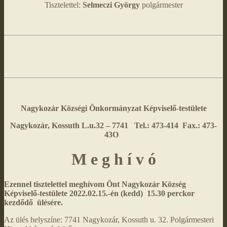
Tisztelettel:
Selmeczi György
polgármester
Nagykozár Községi Önkormányzat
Képviselő-testülete
Nagykozár, Kossuth L.u.32 – 7741 Tel.: 473-414 Fax.: 473-
43O
M e g h í v ó
Ezennel tisztelettel meghívom Önt Nagykozár Község
Képviselő-testülete 2022.02.15.-én (kedd) 15.30 perckor
kezdődő ülésére.
Az ülés helyszíne: 7741 Nagykozár, Kossuth u. 32. Polgármesteri