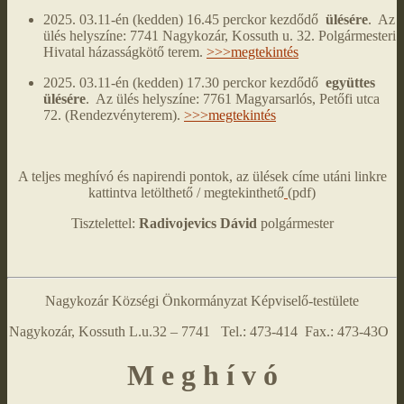
2025. 03.11-én (kedden) 16.45 perckor kezdődő
ülésére
. Az
ülés helyszíne: 7741 Nagykozár, Kossuth u. 32. Polgármesteri
Hivatal házasságkötő terem.
>>>megtekintés
2025. 03.11-én (kedden) 17.30 perckor kezdődő
együttes
ülésére
. Az ülés helyszíne: 7761 Magyarsarlós, Petőfi utca
72. (Rendezvényterem).
>>>megtekintés
A teljes meghívó és napirendi pontok, az ülések címe utáni linkre
kattintva letölthető / megtekinthető
(pdf)
Tisztelettel:
Radivojevics Dávid
polgármester
Nagykozár Községi Önkormányzat Képviselő-testülete
Nagykozár, Kossuth L.u.32 – 7741 Tel.: 473-414 Fax.: 473-43O
M e g h í v ó